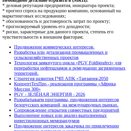
Необходимо детально отразить в (МКП):
* деловая репутация предприятия, инициатора проекта;
* прогноз спроса на продукцию компании, основанный на
маркетинговых исследованиях;
* обоснованность и достоверность затрат по проекту;
* прогнозируемый уровень его доходности;
* риски, характерные для данного проекта, степень его
чувствительности к внешним факторам;
Продвижение коммерческих интересов.
Разработка или детализация промышленных и
сельскохозяйственных проектов
Технология замкнутого цикла «PGV Foldigrafect» для
переработки нефтешламов и ремедиации загрязненных
территорий.
Стратегия развития ГЧП АПК «Танзания-2050
КонцептТехПро - реализация программы «Африка
Миссии 300»
PGV - ЗЕЛЁНАЯ ЭНЕРГИЯ - 2026
Разрабатываем программы, продвижения интересов
белорусских компаний, на международных рынках.
Сопровождение открытия совместных предприятий
Выполнение новых или анализ выполненных
инвестиционных меморандумов
Продвижение интересов заказчика по привлечению