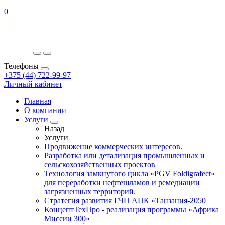
0
Телефоны
+375 (44) 722-99-97
Личный кабинет
Главная
О компании
Услуги
Назад
Услуги
Продвижение коммерческих интересов.
Разработка или детализация промышленных и
сельскохозяйственных проектов
Технология замкнутого цикла «PGV Foldigrafect»
для переработки нефтешламов и ремедиации
загрязненных территорий.
Стратегия развития ГЧП АПК «Танзания-2050
КонцептТехПро - реализация программы «Африка
Миссии 300»