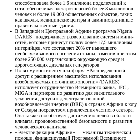
способствовала более 1,6 миллиона подключений к
сети, обеспечивая электроэнергией более 8 миллионов
человек и более 19 000 общественных объектов, таких
как школы, медицинские центры и административные
правительственные здания.
В Западной и Центральной Африке программа Nigeria
DARES поддерживает развертывание систем и мини-
сетей, которые принесут пользу более 17,5 миллионам
нигерийцев, что составляет 20% от нынешнего
необслуживаемого населения страны, заменив при этом
более 250 000 загрязняющих окружающую среду и
дорогостоящих дизельных генераторов.
По всему континенту платформа «Распределенный
доступ с расширением масштабов использования
возобновляемых источников энергии» (DARES)
использует сотрудничество Всемирного банка, IFC ,
MIGA и партнеров по развитию для значительного
ускорения доступа к децентрализованной
возобновляемой энергии (DRE) в странах Африки к югу
от Сахары посредством привлечения частного сектора.
Она также способствует достижению целей в области
климата, продовольственной безопасности и развития
человеческого капитала.
«Электрификация Африки» — механизм технической
помощи, финансируемый Программой Всемирного