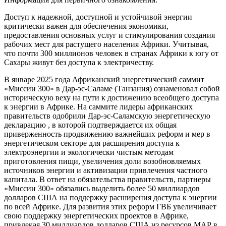
Доступ к надежной, доступной и устойчивой энергии
критически важен для обеспечения экономики,
предоставления основных услуг и стимулирования создания
рабочих мест для растущего населения Африки. Учитывая,
что почти 300 миллионов человек в странах Африки к югу от
Сахары живут без доступа к электричеству.
В январе 2025 года Африканский энергетический саммит
«Миссии 300» в Дар-эс-Саламе (Танзания) ознаменовал собой
историческую веху на пути к достижению всеобщего доступа
к энергии в Африке. На саммите лидеры африканских
правительств одобрили Дар-эс-Саламскую энергетическую
декларацию , в которой подтверждается их общая
приверженность продвижению важнейших реформ и мер в
энергетическом секторе для расширения доступа к
электроэнергии и экологически чистым методам
приготовления пищи, увеличения доли возобновляемых
источников энергии и активизации привлечения частного
капитала. В ответ на обязательства правительств, партнеры
«Миссии 300» обязались выделить более 50 миллиардов
долларов США на поддержку расширения доступа к энергии
по всей Африке. Для развития этих реформ ГВБ увеличивает
свою поддержку энергетических проектов в Африке,
привлекая 30 миллиардов долларов США из ресурсов МАР в