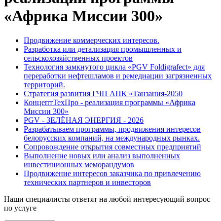
«Африка Миссии 300»
Продвижение коммерческих интересов.
Разработка или детализация промышленных и
сельскохозяйственных проектов
Технология замкнутого цикла «PGV Foldigrafect» для
переработки нефтешламов и ремедиации загрязненных
территорий.
Стратегия развития ГЧП АПК «Танзания-2050
КонцептТехПро - реализация программы «Африка
Миссии 300»
PGV - ЗЕЛЁНАЯ ЭНЕРГИЯ - 2026
Разрабатываем программы, продвижения интересов
белорусских компаний, на международных рынках.
Сопровождение открытия совместных предприятий
Выполнение новых или анализ выполненных
инвестиционных меморандумов
Продвижение интересов заказчика по привлечению
технических партнеров и инвесторов
Наши специалисты ответят на любой интересующий вопрос
по услуге