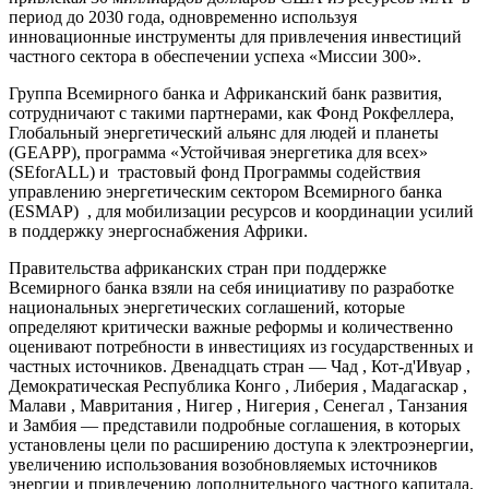
период до 2030 года, одновременно используя
инновационные инструменты для привлечения инвестиций
частного сектора в обеспечении успеха «Миссии 300».
Группа Всемирного банка и Африканский банк развития,
сотрудничают с такими партнерами, как Фонд Рокфеллера,
Глобальный энергетический альянс для людей и планеты
(GEAPP), программа «Устойчивая энергетика для всех»
(SEforALL) и трастовый фонд Программы содействия
управлению энергетическим сектором Всемирного банка
(ESMAP) , для мобилизации ресурсов и координации усилий
в поддержку энергоснабжения Африки.
Правительства африканских стран при поддержке
Всемирного банка взяли на себя инициативу по разработке
национальных энергетических соглашений, которые
определяют критически важные реформы и количественно
оценивают потребности в инвестициях из государственных и
частных источников. Двенадцать стран — Чад , Кот-д'Ивуар ,
Демократическая Республика Конго , Либерия , Мадагаскар ,
Малави , Мавритания , Нигер , Нигерия , Сенегал , Танзания
и Замбия — представили подробные соглашения, в которых
установлены цели по расширению доступа к электроэнергии,
увеличению использования возобновляемых источников
энергии и привлечению дополнительного частного капитала.