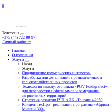
0
Телефоны
+375 (44) 722-99-97
Личный кабинет
Главная
О компании
Услуги
Назад
Услуги
Продвижение коммерческих интересов.
Разработка или детализация промышленных и
сельскохозяйственных проектов
Технология замкнутого цикла «PGV Foldigrafect»
для переработки нефтешламов и ремедиации
загрязненных территорий.
Стратегия развития ГЧП АПК «Танзания-2050
КонцептТехПро - реализация программы «Африка
Миссии 300»