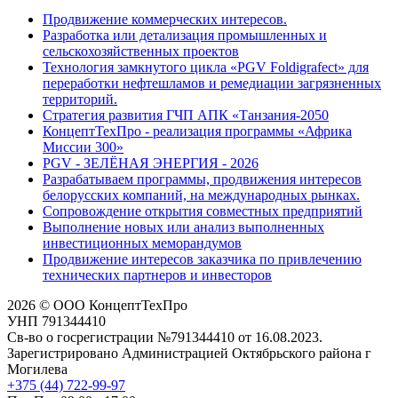
Продвижение коммерческих интересов.
Разработка или детализация промышленных и
сельскохозяйственных проектов
Технология замкнутого цикла «PGV Foldigrafect» для
переработки нефтешламов и ремедиации загрязненных
территорий.
Стратегия развития ГЧП АПК «Танзания-2050
КонцептТехПро - реализация программы «Африка
Миссии 300»
PGV - ЗЕЛЁНАЯ ЭНЕРГИЯ - 2026
Разрабатываем программы, продвижения интересов
белорусских компаний, на международных рынках.
Сопровождение открытия совместных предприятий
Выполнение новых или анализ выполненных
инвестиционных меморандумов
Продвижение интересов заказчика по привлечению
технических партнеров и инвесторов
2026 © ООО КонцептТехПро
УНП 791344410
Св-во о госрегистрации №791344410 от 16.08.2023.
Зарегистрировано Администрацией Октябрьского района г
Могилева
+375 (44) 722-99-97