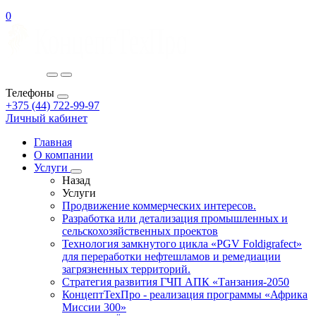
0
Телефоны
+375 (44) 722-99-97
Личный кабинет
Главная
О компании
Услуги
Назад
Услуги
Продвижение коммерческих интересов.
Разработка или детализация промышленных и
сельскохозяйственных проектов
Технология замкнутого цикла «PGV Foldigrafect»
для переработки нефтешламов и ремедиации
загрязненных территорий.
Стратегия развития ГЧП АПК «Танзания-2050
КонцептТехПро - реализация программы «Африка
Миссии 300»