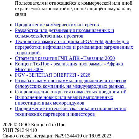
Пользователя и относящейся к коммерческой или иной
охраняемой законом тайне, по незащищённому каналу
связи.
Продвижение коммерческих интересов.
Разработка или детализация промышленных и
сельскохозяйственных проектов
Технология замкнутого цикла «PGV Foldigrafect» для
переработки нефтешламов и ремедиации загрязненных
территорий.
Стратегия развития ГЧП АПК «Танзания-2050
КонцептТехПро - реализация программы «Африка
Миссии 300»
PGV - ЗЕЛЁНАЯ ЭНЕРГИЯ - 2026
Разрабатываем программы, продвижения интересов
белорусских компаний, на международных рынках.
Сопровождение открытия совместных предприятий
Выполнение новых или анализ выполненных
инвестиционных меморандумов
Продвижение интересов заказчика по привлечению
технических партнеров и инвесторов
2026 © ООО КонцептТехПро
УНП 791344410
Св-во о госрегистрации №791344410 от 16.08.2023.